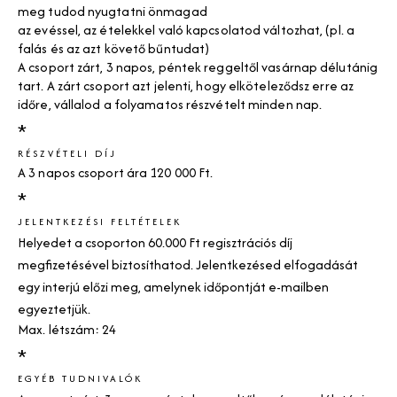
meg tudod nyugtatni önmagad
az evéssel, az ételekkel való kapcsolatod változhat, (pl. a
falás és az azt követő bűntudat)
A csoport zárt, 3 napos, péntek reggeltől vasárnap délutánig
tart. A zárt csoport azt jelenti, hogy elköteleződsz erre az
időre, vállalod a folyamatos részvételt minden nap.
*
RÉSZVÉTELI DÍJ
A 3 napos csoport ára 120 000 Ft.
*
JELENTKEZÉSI FELTÉTELEK
Helyedet a csoporton 60.000 Ft regisztrációs díj
megfizetésével biztosíthatod. Jelentkezésed elfogadását
egy interjú előzi meg, amelynek időpontját e-mailben
egyeztetjük.
Max. létszám: 24
*
EGYÉB TUDNIVALÓK