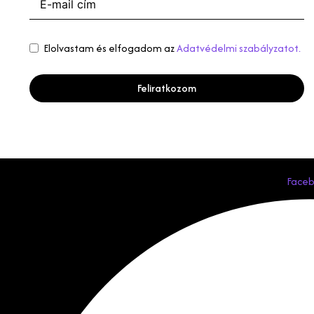
Elolvastam és elfogadom az
Adatvédelmi szabályzatot.
Feliratkozom
Face