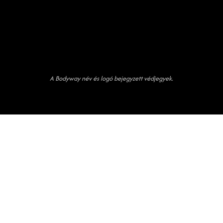
A Bodyway név és logó bejegyzett védjegyek.