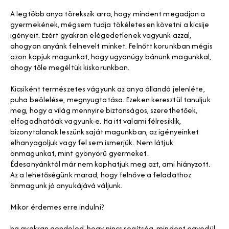
A legtöbb anya törekszik arra, hogy mindent megadjon a
gyermekének, mégsem tudja tökéletesen követni a kicsije
igényeit. Ezért gyakran elégedetlenek vagyunk azzal,
ahogyan anyánk felnevelt minket. Felnőtt korunkban mégis
azon kapjuk magunkat, hogy ugyanúgy bánunk magunkkal,
ahogy tőle megéltük kiskorunkban.
Kicsiként természetes vágyunk az anya állandó jelenléte,
puha beölelése, megnyugtatása. Ezeken keresztül tanuljuk
meg, hogy a világ mennyire biztonságos, szerethetőek,
elfogadhatóak vagyunk-e. Ha itt valami félresiklik,
bizonytalanok leszünk saját magunkban, az igényeinket
elhanyagoljuk vagy fel sem ismerjük. Nem látjuk
önmagunkat, mint gyönyörű gyermeket.
Édesanyánktól már nem kaphatjuk meg azt, ami hiányzott.
Az a lehetőségünk marad, hogy felnőve a feladathoz
önmagunk jó anyukájává váljunk.
Mikor érdemes erre indulni?
ha gyakran gondolod, hogy nincs segítség, mindent egyedül