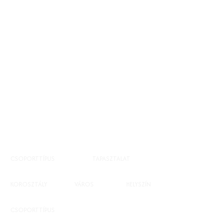
Itt vagyok és elringatlak
Nem kell már, hogy másra várjál
Én vagyok, ki megnyugtatlak,
Karjaimmal, szavaimmal, szép hangommal
Símogatlak”
(Palya Bea)
CSOPORTTÍPUS
TAPASZTALAT
többnapos workshop
nem számít
KOROSZTÁLY
VÁROS
HELYSZÍN
felnőtteknek
Budapest
Budapest, Felkelő Nap Háza
CSOPORTTÍPUS
többnapos workshop