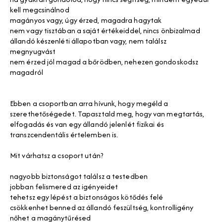
kell megcsinálnod
magányos vagy, úgy érzed, magadra hagytak
nem vagy tisztában a saját értékeiddel, nincs önbizalmad
állandó készenléti állapotban vagy, nem találsz
megnyugvást
nem érzed jól magad a bőrödben, nehezen gondoskodsz
magadról
Ebben a csoportban arra hívunk, hogy megéld a
szerethetőségedet. Tapasztald meg, hogy van megtartás,
elfogadás és van egy állandó jelenlét fizikai és
transzcendentális értelemben is.
Mit várhatsz a csoport után?
nagyobb biztonságot találsz a testedben
jobban felismered az igényeidet
tehetsz egy lépést a biztonságos kötődés felé
csökkenhet benned az állandó feszültség, kontrolligény
nőhet a magánytűrésed