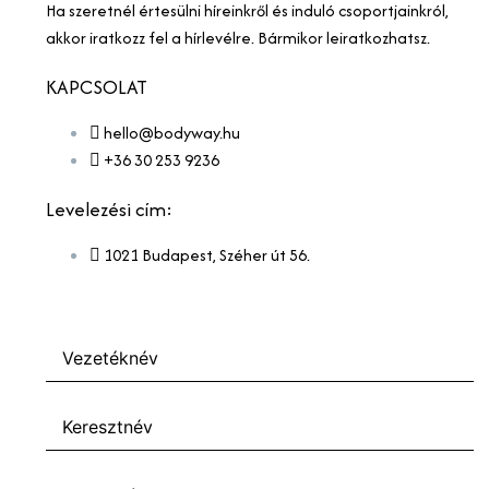
Ha szeretnél értesülni híreinkről és induló csoportjainkról,
akkor iratkozz fel a hírlevélre. Bármikor leiratkozhatsz.
KAPCSOLAT
hello@bodyway.hu
+36 30 253 9236
Levelezési cím:
1021 Budapest, Széher út 56.