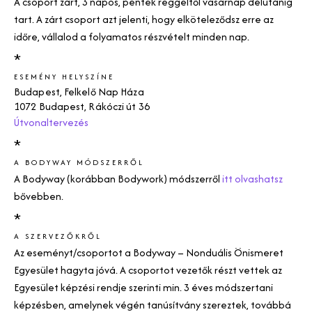
A csoport zárt, 3 napos, péntek reggeltől vasárnap délutánig
tart. A zárt csoport azt jelenti, hogy elköteleződsz erre az
időre, vállalod a folyamatos részvételt minden nap.
*
ESEMÉNY HELYSZÍNE
Budapest, Felkelő Nap Háza
1072 Budapest, Rákóczi út 36
Útvonaltervezés
*
A BODYWAY MÓDSZERRŐL
A
Bodyway (korábban Bodywork)
módszerről
itt olvashatsz
bővebben.
*
A SZERVEZŐKRŐL
Az eseményt/csoportot a
Bodyway
– Nonduális Önismeret
Egyesület hagyta jóvá. A csoportot vezetők részt vettek az
Egyesület képzési rendje szerinti min. 3 éves módszertani
képzésben, amelynek végén tanúsítvány szereztek, továbbá