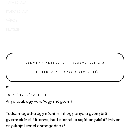
TAPASZTALAT
nem számít
KOROSZTÁLY
felnőtteknek
VÁROS
Budapest
HELYSZÍN
Budapest, Felkelő Nap Háza
ESEMÉNY RÉSZLETEI
RÉSZVÉTELI DÍJ
JELENTKEZÉS
CSOPORTVEZETŐ
*
ESEMÉNY RÉSZLETEI
Anya csak egy van. Vagy mégsem?
Tudsz magadra úgy nézni, mint egy anya a gyönyörű
gyermekére? Mi lenne, ha te lennél a saját anyukád? Milyen
anyukája lennél önmagadnak?