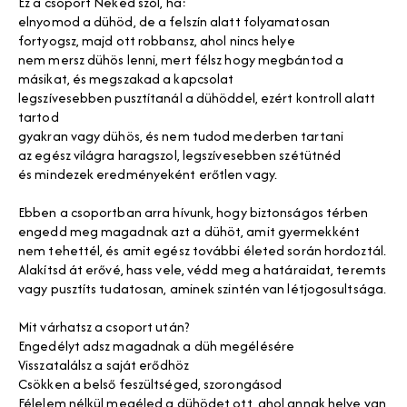
Ez a csoport Neked szól, ha:
elnyomod a dühöd, de a felszín alatt folyamatosan
fortyogsz, majd ott robbansz, ahol nincs helye
nem mersz dühös lenni, mert félsz hogy megbántod a
másikat, és megszakad a kapcsolat
legszívesebben pusztítanál a dühöddel, ezért kontroll alatt
tartod
gyakran vagy dühös, és nem tudod mederben tartani
az egész világra haragszol, legszívesebben szétütnéd
és mindezek eredményeként erőtlen vagy.
Ebben a csoportban arra hívunk, hogy biztonságos térben
engedd meg magadnak azt a dühöt, amit gyermekként
nem tehettél, és amit egész további életed során hordoztál.
Alakítsd át erővé, hass vele, védd meg a határaidat, teremts
vagy pusztíts tudatosan, aminek szintén van létjogosultsága.
Mit várhatsz a csoport után?
Engedélyt adsz magadnak a düh megélésére
Visszatalálsz a saját erődhöz
Csökken a belső feszültséged, szorongásod
Félelem nélkül megéled a dühödet ott, ahol annak helye van