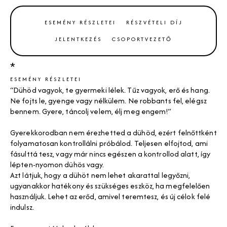
ESEMÉNY RÉSZLETEI
RÉSZVÉTELI DÍJ
JELENTKEZÉS
CSOPORTVEZETŐ
*
ESEMÉNY RÉSZLETEI
“Dühöd vagyok, te gyermeki lélek. Tűz vagyok, erő és hang.
Ne fojts le, gyenge vagy nélkülem. Ne robbants fel, elégsz
bennem. Gyere, táncolj velem, élj meg engem!”
Gyerekkorodban nem érezhetted a dühöd, ezért felnőttként
folyamatosan kontrollálni próbálod. Teljesen elfojtod, ami
fásulttá tesz, vagy már nincs egészen a kontrollod alatt, így
lépten-nyomon dühös vagy.
Azt látjuk, hogy a dühöt nem lehet akarattal legyőzni,
ugyanakkor hatékony és szükséges eszköz, ha megfelelően
használjuk. Lehet az erőd, amivel teremtesz, és új célok felé
indulsz.