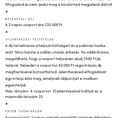
Elfogadod és nem ijedsz meg a körülötted megjelenő dühtől
*
RÉSZVÉTELI DÍJ
A 3 napos csoport ára 110 000 Ft.
*
JELENTKEZÉSI FELTÉTELEK
A díj tartalmazza a helyszín költségeit és a szakmai munka
árát. Nincs benne a szállás, utazás, étkezés. Ha vidékről jössz,
megoldható, hogy a csoport helyszínén aludj 3500 Ft/éj
felárral. Helyedet a csoporton 50.000 Ft regisztrációs díj
megfizetésével biztosíthatod. Jelentkezésed elfogadását
egy interjú előzi meg, amelynek időpontját e-mailben
egyeztetjük.
Max. létszám: A csoportot 10 jelentkezővel indítjuk el, a
maximális létszám 15.
*
EGYÉB TUDNIVALÓK
A csoport zárt, 3 napos, péntek reggeltől vasárnap délutánig