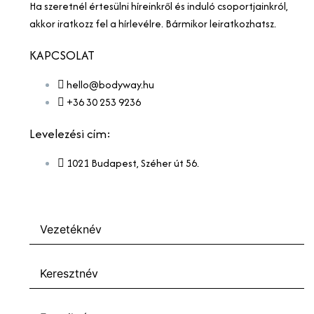
Ha szeretnél értesülni híreinkről és induló csoportjainkról,
akkor iratkozz fel a hírlevélre. Bármikor leiratkozhatsz.
KAPCSOLAT
hello@bodyway.hu
+36 30 253 9236
Levelezési cím:
1021 Budapest, Széher út 56.