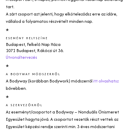
tart.
A zárt csoport azt jelenti, hogy elköteleződsz erre az időre,
vállalod a folyamatos részvételt minden nap.
*
ESEMÉNY HELYSZÍNE
Budapest, Felkelő Nap Háza
1071 Budapest, Rákóczi út 36.
Útvonaltervezés
*
A BODYWAY MÓDSZERRŐL
A
Bodyway (korábban Bodywork)
módszerről
itt olvashatsz
bővebben.
*
A SZERVEZŐKRŐL
Az eseményt/csoportot a
Bodyway
– Nonduális Önismeret
Egyesület hagyta jóvá. A csoportot vezetők részt vettek az
Egyesület képzési rendje szerinti min. 3 éves módszertani