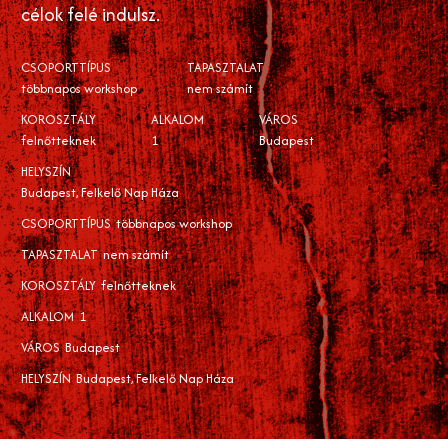
célok felé indulsz.
CSOPORTTÍPUS
TAPASZTALAT
többnapos workshop
nem számít
KOROSZTÁLY
ALKALOM
VÁROS
felnőtteknek
1
Budapest
HELYSZÍN
Budapest, Felkelő Nap Háza
CSOPORTTÍPUS
többnapos workshop
TAPASZTALAT
nem számít
KOROSZTÁLY
felnőtteknek
ALKALOM
1
VÁROS
Budapest
HELYSZÍN
Budapest, Felkelő Nap Háza