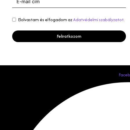
Elolvastam és elfogadom az
Adatvédelmi szabályzatot.
Feliratkozom
Face