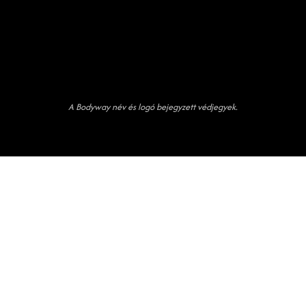
A Bodyway név és logó bejegyzett védjegyek.