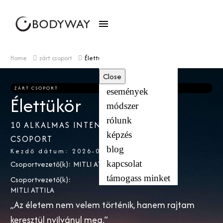
Home
zárt csoport
Élettükör
Close
ZÁRT CSOPORT
események
Élettükör
módszer
rólunk
10 ALKALMAS INTENZÍV ÖNISMERETI
képzés
CSOPORT
blog
Kezdő dátum: 2026-02-21 09:00
kapcsolat
Csoportvezető(k)
:
MITLI ATTILA
támogass minket
Csoportvezető(k)
:
MITLI ATTILA
„Az életem nem velem történik, hanem rajtam
keresztül nyilvánul meg.”