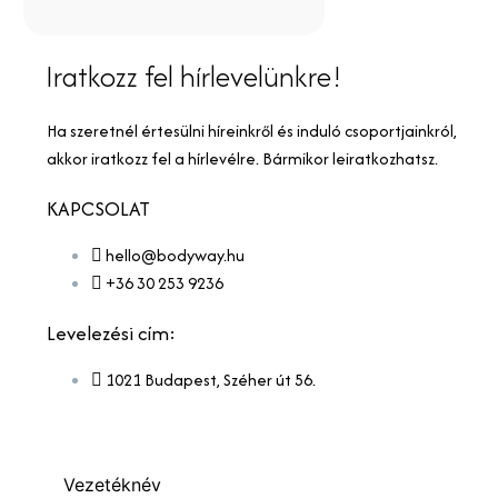
Iratkozz fel hírlevelünkre!
Ha szeretnél értesülni híreinkről és induló csoportjainkról,
akkor iratkozz fel a hírlevélre. Bármikor leiratkozhatsz.
KAPCSOLAT
hello@bodyway.hu
+36 30 253 9236
Levelezési cím:
1021 Budapest, Széher út 56.