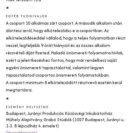
*
EGYÉB TUDNIVALÓK
A csoport 10 alkalmas zárt csoport. A második alkalom után
döntesz arról, hogy elköteleződsz-e a csoportban. Az
elköteleződéseddel vállalod, hogy a teljes folyamatban részt
veszel, legfeljebb 9 órát hiányzol és az összes alkalom
részvételi díját fizeted. Haladó önismereti folyamatra hívlak,
ezért a jelentkezéshez fontos, hogy már rendelkezz saját
egyéni önismereti tapasztalattal, valamint legyen
tapasztalatod csoportos önismereti folyamatokban.
A csoport minimum 8 elköteleződött résztvevő esetén kerül
megtartásra.
*
ESEMÉNY HELYSZÍNE
Budapest, Jurányi Produkciós Közösségi Inkubátorház
Műhely Alapítvány, Grabó Stúdiók (1027 Budapest, Jurányi u.
1-3. B lépcsőház 4. emelet)
Útvonaltervezés