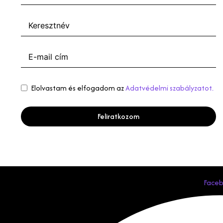
Elolvastam és elfogadom az
Adatvédelmi szabályzatot.
Feliratkozom
Face