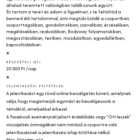
általad teremtett valóságban találkoznunk együtt.
Én tartom a teret és adom a figyelmet, s te feltöltöd a
benned élő tartalommal, ami megtükröződik a csoportban,
csoporttagokban, gondolatokban, szavakban, érzésekben,
megélésekben, reakciókban, Bodyway folyamatokban,
megosztásokban, testben, mozdulatban, egyedüllétben,
kapcsolódásban.
*
RÉSZVÉTELI DÍJ
20 000 Ft / nap
*
JELENTKEZÉSI FELTÉTELEK
A jelentkezést egy rövid online beszélgetés követi, amelynek
célja, hogy megismerjük egymást és beszélgessünk a
témákról, amelyekkel érkezel.
A Facebook eseménynél jelzett érdeklődés vagy “Ott leszek”
visszajelzés önmagában nem minősül a csoportra való
jelentkezésnek a jelentkezési űrlap kitöltése nélkül.
Max. létszám: n/a