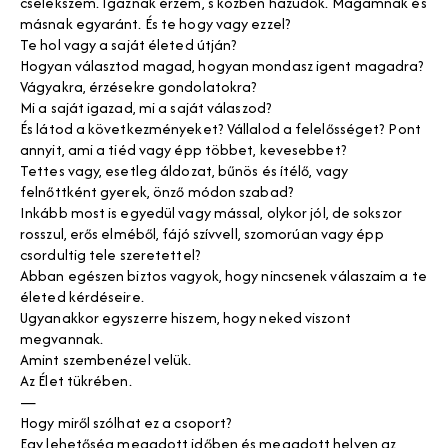
cselekszem. Igaznak érzem, s közben hazudok. Magamnak és
másnak egyaránt. És te hogy vagy ezzel?
Te hol vagy a saját életed útján?
Hogyan választod magad, hogyan mondasz igent magadra?
Vágyakra, érzésekre gondolatokra?
Mi a saját igazad, mi a saját válaszod?
És látod a következményeket? Vállalod a felelősséget? Pont
annyit, ami a tiéd vagy épp többet, kevesebbet?
Tettes vagy, esetleg áldozat, bűnös és ítélő, vagy
felnőttként gyerek, önző módon szabad?
Inkább most is egyedül vagy mással, olykor jól, de sokszor
rosszul, erős elméből, fájó szívvell, szomorúan vagy épp
csordultig tele szeretettel?
Abban egészen biztos vagyok, hogy nincsenek válaszaim a te
életed kérdéseire.
Ugyanakkor egyszerre hiszem, hogy neked viszont
megvannak.
Amint szembenézel velük.
Az Élet tükrében.
—
Hogy miről szólhat ez a csoport?
Egy lehetőség megadott időben és megadott helyen az