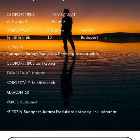
CSOPORTTÍPUS
TAPASZTALAT
zárt csoport
haladó
KOROSZTÁLY
ALKALOM
VÁROS
felnőtteknek
10
Budapest
HELYSZÍN
Budapest, Jurányi Produkciós Közösségi Inkubátorház
CSOPORTTÍPUS
zárt csoport
TAPASZTALAT
haladó
KOROSZTÁLY
felnőtteknek
ALKALOM
10
VÁROS
Budapest
HELYSZÍN
Budapest, Jurányi Produkciós Közösségi Inkubátorház