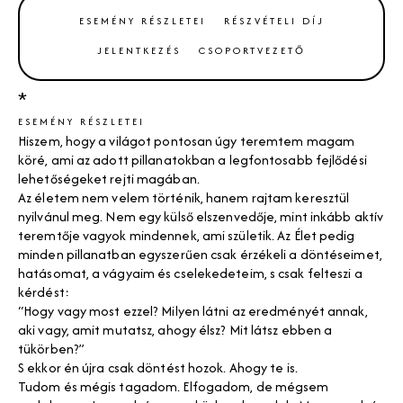
ESEMÉNY RÉSZLETEI
RÉSZVÉTELI DÍJ
JELENTKEZÉS
CSOPORTVEZETŐ
*
ESEMÉNY RÉSZLETEI
Hiszem, hogy a világot pontosan úgy teremtem magam
köré, ami az adott pillanatokban a legfontosabb fejlődési
lehetőségeket rejti magában.
Az életem nem velem történik, hanem rajtam keresztül
nyilvánul meg. Nem egy külső elszenvedője, mint inkább aktív
teremtője vagyok mindennek, ami születik. Az Élet pedig
minden pillanatban egyszerűen csak érzékeli a döntéseimet,
hatásomat, a vágyaim és cselekedeteim, s csak felteszi a
kérdést:
“Hogy vagy most ezzel? Milyen látni az eredményét annak,
aki vagy, amit mutatsz, ahogy élsz? Mit látsz ebben a
tükörben?”
S ekkor én újra csak döntést hozok. Ahogy te is.
Tudom és mégis tagadom. Elfogadom, de mégsem