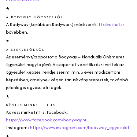
*
A BODYWAY MÓDSZERRŐL
A
Bodyway (korábban Bodywork)
módszerről
itt olvashatsz
bővebben.
*
A SZERVEZŐKRŐL
Az eseményt/csoportot a
Bodyway
– Nonduális Önismeret
Egyesület hagyta jóvá. A csoportot vezetők részt vettek az
Egyesület képzési rendje szerinti min. 3 éves módszertani
képzésben, amelynek végén tanúsítvány szereztek, továbbá
jelenleg is egyesületi tagok.
*
KÖVESS MINKET ITT IS
Kövess minket itt is: Facebook:
https://www.facebook.com/bodyway.hu
Instagram:
https://www.instagram.com/bodyway_egyesulet