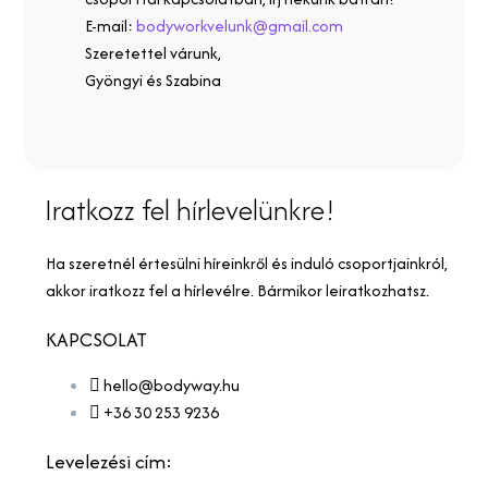
E-mail:
bodyworkvelunk@gmail.com
Szeretettel várunk,
Gyöngyi és Szabina
Iratkozz fel hírlevelünkre!
Ha szeretnél értesülni híreinkről és induló csoportjainkról,
akkor iratkozz fel a hírlevélre. Bármikor leiratkozhatsz.
KAPCSOLAT
hello@bodyway.hu
+36 30 253 9236
Levelezési cím: