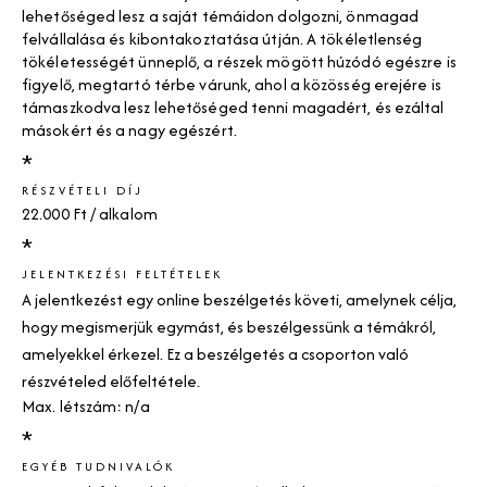
lehetőséged lesz a saját témáidon dolgozni, önmagad
felvállalása és kibontakoztatása útján. A tökéletlenség
tökéletességét ünneplő, a részek mögött húzódó egészre is
figyelő, megtartó térbe várunk, ahol a közösség erejére is
támaszkodva lesz lehetőséged tenni magadért, és ezáltal
másokért és a nagy egészért.
*
RÉSZVÉTELI DÍJ
22.000 Ft / alkalom
*
JELENTKEZÉSI FELTÉTELEK
A jelentkezést egy online beszélgetés követi, amelynek célja,
hogy megismerjük egymást, és beszélgessünk a témákról,
amelyekkel érkezel. Ez a beszélgetés a csoporton való
részvételed előfeltétele.
Max. létszám: n/a
*
EGYÉB TUDNIVALÓK