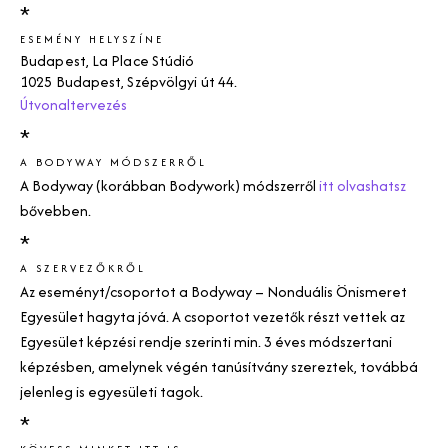
*
ESEMÉNY HELYSZÍNE
Budapest, La Place Stúdió
1025 Budapest, Szépvölgyi út 44.
Útvonaltervezés
*
A BODYWAY MÓDSZERRŐL
A
Bodyway (korábban Bodywork)
módszerről
itt olvashatsz
bővebben.
*
A SZERVEZŐKRŐL
Az eseményt/csoportot a
Bodyway
– Nonduális Önismeret
Egyesület hagyta jóvá. A csoportot vezetők részt vettek az
Egyesület képzési rendje szerinti min. 3 éves módszertani
képzésben, amelynek végén tanúsítvány szereztek, továbbá
jelenleg is egyesületi tagok.
*