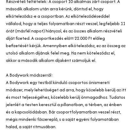
Részvételi feltételek: A csoport 10 alkalmas zárt csoport. A
második alkalom után arra kérünk, döntsd el, hogy
elköteleződsz-e a csoportban. Az elköteleződéseddel
vállalod, hogy a teljes folyamatban részt veszel, legfeljebb 11
órát (másfél napot) hiányzol, és az összes alkalom részvételi
díját fizeted. A csoportkezdés előtt 22.000 Ft előleg
befizetését kérjük. Amennyiben elköteleződsz, ez az összeg az
utolsó alkalom díjának felel meg. Ha nem köteleződsz el,
akkor a második alkalom díjaként számoljuk el.
A Bodywork módszerről:
A Bodywork egy testből kiinduló csoportos önismereti
módszer, mely lehetőséget ad arra, hogy közelebb kerülj az itt
és most teljességéhez, közelebb kerülj önmagadhoz. Tudatos
jelenlét a testen keresztül a pillanatban, a térben, az énben
és a kapcsolódásban. Bár csoportfolyamatban veszel részt,
mégis mindenki főszereplő, s a saját egyéni folyamatában
halad, a saját ritmusában.