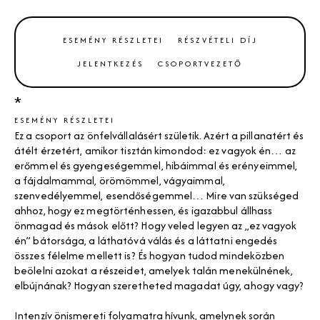
ESEMÉNY RÉSZLETEI
RÉSZVÉTELI DÍJ
JELENTKEZÉS
CSOPORTVEZETŐ
*
ESEMÉNY RÉSZLETEI
Ez a csoport az önfelvállalásért születik. Azért a pillanatért és
átélt érzetért, amikor tisztán kimondod: ez vagyok én… az
erőmmel és gyengeségemmel, hibáimmal és erényeimmel,
a fájdalmammal, örömömmel, vágyaimmal,
szenvedélyemmel, esendőségemmel… Mire van szükséged
ahhoz, hogy ez megtörténhessen, és igazabbul állhass
önmagad és mások előtt? Hogy veled legyen az „ez vagyok
én” bátorsága, a láthatóvá válás és a láttatni engedés
összes félelme mellett is? És hogyan tudod mindeközben
beölelni azokat a részeidet, amelyek talán menekülnének,
elbújnának? Hogyan szeretheted magadat úgy, ahogy vagy?
Intenzív önismereti folyamatra hívunk, amelynek során