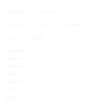
CSOPORTTÍPUS
TAPASZTALAT
zárt csoport
nem számít
KOROSZTÁLY
ALKALOM
IDŐTARTAM
felnőtteknek
10
75 óra
VÁROS
HELYSZÍN
Budapest
Budapest, La Place Stúdió
CSOPORTTÍPUS
zárt csoport
TAPASZTALAT
nem számít
KOROSZTÁLY
felnőtteknek
ALKALOM
10
IDŐTARTAM
75 óra
VÁROS
Budapest
HELYSZÍN
Budapest, La Place Stúdió